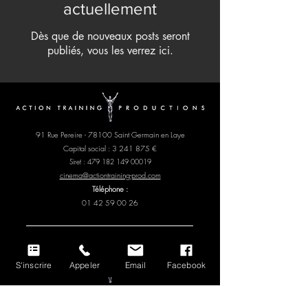
actuellement
Dès que de nouveaux posts seront
publiés, vous les verrez ici.
91 Rue Pereire - 78100 Saint Germain en Laye
Capital social :
3 241 875
€
Siret :
479 182 149 00019
cinema@actiontraining-prod.com
Téléphone :
01 42 59 00 26
S'inscrire
Appeler
Email
Facebook
91 Rue Pereire - 78100 Saint Germain en Laye
Capital social : 400 000 €