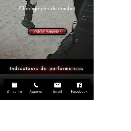
Chorégraphe de combat
Voir la formation
Indicateurs de performances
Taux de réussite à la certification
100%
(promotion 2024)
S'inscrire
Appeler
Email
Facebook
98%
Taux de satisfaction des stagiaires