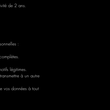
ivité de 2 ans.
onnelles :
ncomplètes.
tifs légitimes.
transmettre à un autre
de vos données à tout