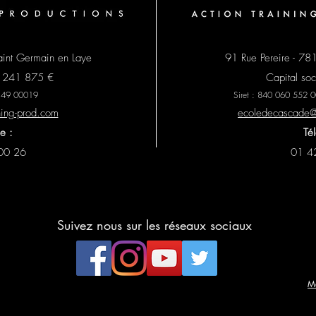
aint Germain en Laye
91 Rue Pereire - 78
 3 241 875 €
Capital so
 149 00019
Siret : 840 060 55
ning-prod.com
ecoledecascade@a
e :
Té
00 26
01 4
Suivez nous sur les réseaux sociaux
Me