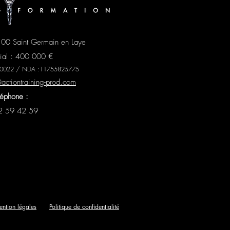
100 Saint Germain en Laye
cial : 400 000 €
2 00022 / NDA :11755825775
ctiontraining-prod.com
léphone :
2 59 42 59
ntion légales
Politique de confidentialité