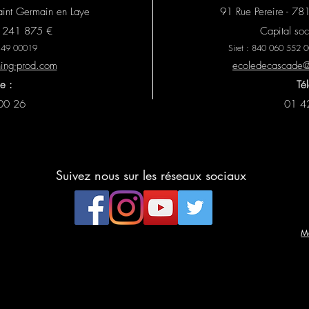
aint Germain en Laye
91 Rue Pereire - 78
 3 241 875 €
Capital so
 149 00019
Siret : 840 060 55
ning-prod.com
ecoledecascade@a
e :
Té
00 26
01 4
Suivez nous sur les réseaux sociaux
Me