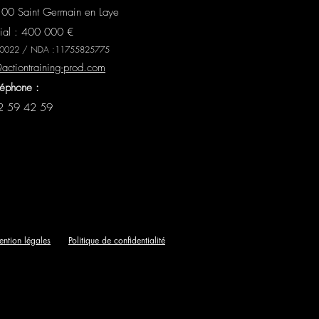
100 Saint Germain en Laye
cial : 400 000 €
2 00022 / NDA :11755825775
ctiontraining-prod.com
léphone :
2 59 42 59
ntion légales
Politique de confidentialité