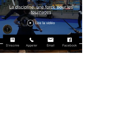
La discipline, une force pour les
tournages
Lire la vidéo
S'inscrire
Appeler
Email
Facebook
De la formation à l’action
Lire la vidéo